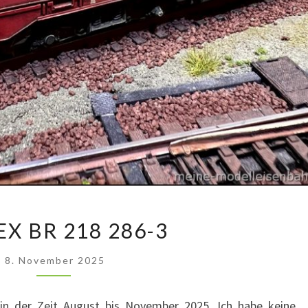
PRIMEX
X BR 218 286-3
BR
218
8. November 2025
286-
3
in der Zeit August bis November 2025. Ich habe keine