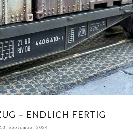
CONTAINERZUG
UG – ENDLICH FERTIG
–
ENDLICH
13. September 2024