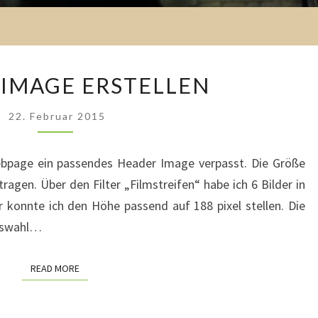
HEADER
IMAGE ERSTELLEN
IMAGE
ERSTELLEN
22. Februar 2015
ebpage ein passendes Header Image verpasst. Die Größe
ragen. Über den Filter „Filmstreifen“ habe ich 6 Bilder in
er konnte ich den Höhe passend auf 188 pixel stellen. Die
Auswahl…
READ MORE
READ MORE