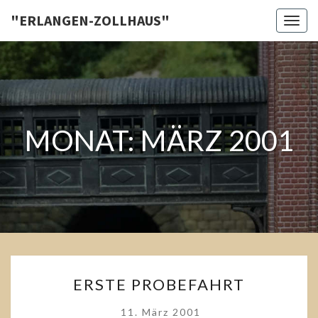
Skip
"ERLANGEN-ZOLLHAUS"
Toggl
to
content
MONAT:
MÄRZ 2001
Erste
Probefahrt
ERSTE
ERSTE PROBEFAHRT
PROBEFAHRT
11. März 2001