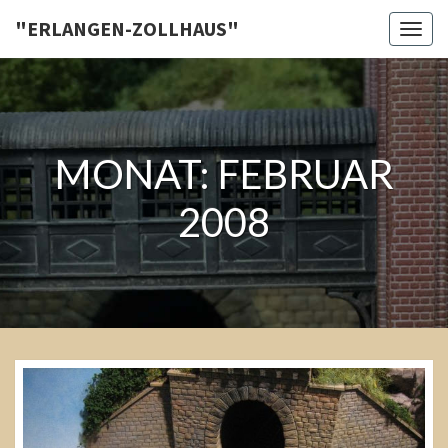
Skip
"ERLANGEN-ZOLLHAUS"
Toggl
to
content
MONAT:
FEBRUAR
Das
Gelände
2008
zwischen
den
Gebäuden