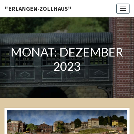
Skip
"ERLANGEN-ZOLLHAUS"
Toggl
to
content
MONAT:
DEZEMBER
Jahresrückblick
2023
2023