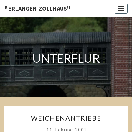
Skip
"ERLANGEN-ZOLLHAUS"
Toggl
to
content
UNTERFLUR
Weichenantriebe
WEICHENANTRIEBE
WEICHENANTRIEBE
11. Februar 2001